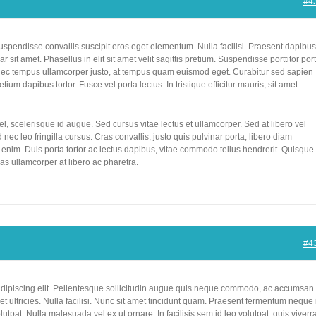
#4
spendisse convallis suscipit eros eget elementum. Nulla facilisi. Praesent dapibus
 sit amet. Phasellus in elit sit amet velit sagittis pretium. Suspendisse porttitor por
onec tempus ullamcorper justo, at tempus quam euismod eget. Curabitur sed sapien
etium dapibus tortor. Fusce vel porta lectus. In tristique efficitur mauris, sit amet
, scelerisque id augue. Sed cursus vitae lectus et ullamcorper. Sed at libero vel
 nec leo fringilla cursus. Cras convallis, justo quis pulvinar porta, libero diam
enim. Duis porta tortor ac lectus dapibus, vitae commodo tellus hendrerit. Quisque
s ullamcorper at libero ac pharetra.
#4
adipiscing elit. Pellentesque sollicitudin augue quis neque commodo, ac accumsan
et ultricies. Nulla facilisi. Nunc sit amet tincidunt quam. Praesent fermentum neque 
tpat. Nulla malesuada vel ex ut ornare. In facilisis sem id leo volutpat, quis viverr