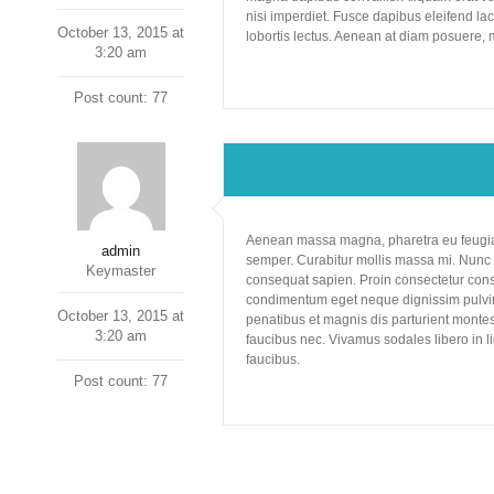
nisi imperdiet. Fusce dapibus eleifend lacu
October 13, 2015 at
lobortis lectus. Aenean at diam posuere, 
3:20 am
Post count: 77
Aenean massa magna, pharetra eu feugiat a
admin
semper. Curabitur mollis massa mi. Nunc at
Keymaster
consequat sapien. Proin consectetur conse
condimentum eget neque dignissim pulvin
October 13, 2015 at
penatibus et magnis dis parturient montes,
3:20 am
faucibus nec. Vivamus sodales libero in lig
faucibus.
Post count: 77