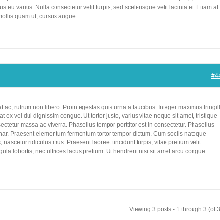
s eu varius. Nulla consectetur velit turpis, sed scelerisque velit lacinia et. Etiam at
mollis quam ut, cursus augue.
#4
c, rutrum non libero. Proin egestas quis urna a faucibus. Integer maximus fringil
 ex vel dui dignissim congue. Ut tortor justo, varius vitae neque sit amet, tristique
ctetur massa ac viverra. Phasellus tempor porttitor est in consectetur. Phasellus
ar. Praesent elementum fermentum tortor tempor dictum. Cum sociis natoque
 nascetur ridiculus mus. Praesent laoreet tincidunt turpis, vitae pretium velit
ula lobortis, nec ultrices lacus pretium. Ut hendrerit nisi sit amet arcu congue
Viewing 3 posts - 1 through 3 (of 3 