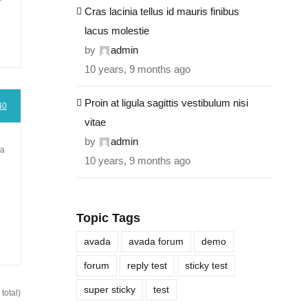
Cras lacinia tellus id mauris finibus
lacus molestie
by
admin
10 years, 9 months ago
Proin at ligula sagittis vestibulum nisi
40
vitae
by
admin
la
10 years, 9 months ago
Topic Tags
avada
avada forum
demo
forum
reply test
sticky test
super sticky
test
total)