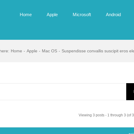
Home
Apple
Microsoft
Android
here
:
Home
-
Apple
-
Mac OS
-
Suspendisse convallis suscipit eros 
Viewing 3 posts - 1 through 3 (of 3 