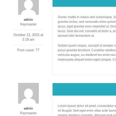
Donec mattis in metus sed scelerisque. Su
admin
gravida lectus, sed venenatis dolor pulvinar
Keymaster
lacus, eget gravida eros imperdiet ut. D
lacus. Duis dui est, convallis et dolor a, pr
October 13, 2015 at
laoreet nibh fermentum ut.
3:19 am
Nullam quam neque, suscipit ut semper vel
Post count: 77
purus gravida tincidunt. Curabitur eleifend
vehicula augue, eu eleifend leo enim nec 
malesuada aliquet lorem eget congue. Cra
Lorem ipsum dolor sit amet, consectetur 
admin
mi feugiat. Sed eget enim vitae ante laore
Keymaster
magna dapibus convallis. Aliquam erat volu