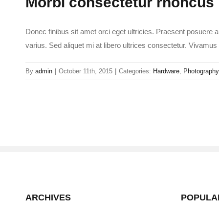
Morbi consectetur rhoncus 
Donec finibus sit amet orci eget ultricies. Praesent posuere an
varius. Sed aliquet mi at libero ultrices consectetur. Vivamu
By
admin
|
October 11th, 2015
|
Categories:
Hardware
,
Photography
ARCHIVES
POPULA