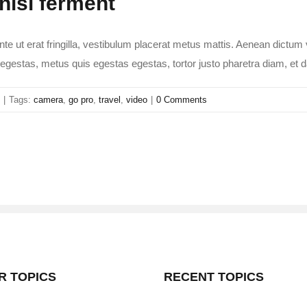
nisl ferment
te ut erat fringilla, vestibulum placerat metus mattis. Aenean dictum v
s egestas, metus quis egestas egestas, tortor justo pharetra diam, et
|
Tags:
camera
,
go pro
,
travel
,
video
|
0 Comments
R TOPICS
RECENT TOPICS