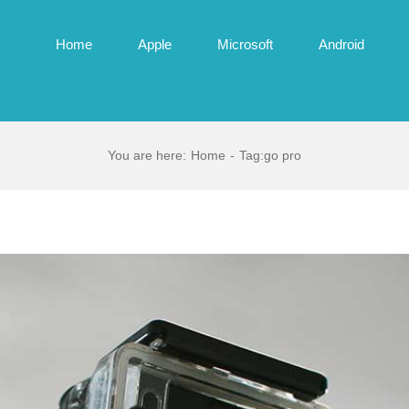
Home
Apple
Microsoft
Android
You are here
:
Home
-
Tag:
go pro