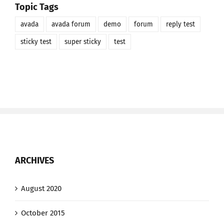
Topic Tags
avada
avada forum
demo
forum
reply test
sticky test
super sticky
test
ARCHIVES
August 2020
October 2015