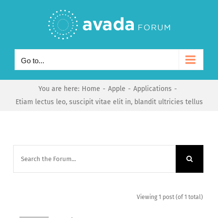
Skip
to
content
Go to...
You are here
:
Home
-
Apple
-
Applications
-
Etiam lectus leo, suscipit vitae elit in, blandit ultricies tellus
Viewing 1 post (of 1 total)