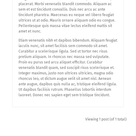
placerat. Morbi venenatis blandit commodo. Aliquam ac
sem et est tincidunt convallis. Duis nec arcu ac ante
tincidunt pharetra. Maecenas eu neque vel libero feugiat
ultrices ut at odio. Mauris ornare aliquam odio eu congue.
Pellentesque quis massa vitae lectus eleifend mattis sit
amet et nunc.
Etiam venenatis nibh et dapibus bibendum. Aliquam feugiat
iaculis nunc, sit amet facilisis sem commodo sit amet.
Curabitur a scelerisque ligula. Sed ut tortor nec risus
pretium aliquam. In rhoncus nec massa sed vulputate.
Proin eu purus sed arcu aliquet efficitur. Curabitur
venenatis blandit quam, sed suscipit risus scelerisque et.
Integer maximus, justo non ultrices ultricies, magna odio
rhoncus leo, ut dictum augue velit sit amet nisl. Aenean
ante augue, dapibus quis nulla ac, tristique eleifend ligula.
Ut dapibus facilisis rutrum. Phasellus lobortis interdum
laoreet. Donec nec sapien eget sem tristique tincidunt.
Viewing 1 post (of 1 total)