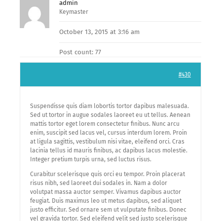
admin
Keymaster
October 13, 2015 at 3:16 am
Post count: 77
#430
Suspendisse quis diam lobortis tortor dapibus malesuada.
Sed ut tortor in augue sodales laoreet eu ut tellus. Aenean
mattis tortor eget lorem consectetur finibus. Nunc arcu
enim, suscipit sed lacus vel, cursus interdum lorem. Proin
at ligula sagittis, vestibulum nisi vitae, eleifend orci. Cras
lacinia tellus id mauris finibus, ac dapibus lacus molestie.
Integer pretium turpis urna, sed luctus risus.
Curabitur scelerisque quis orci eu tempor. Proin placerat
risus nibh, sed laoreet dui sodales in. Nam a dolor
volutpat massa auctor semper. Vivamus dapibus auctor
feugiat. Duis maximus leo ut metus dapibus, sed aliquet
justo efficitur. Sed ornare sem ut vulputate finibus. Donec
vel gravida tortor. Sed eleifend velit sed justo scelerisque