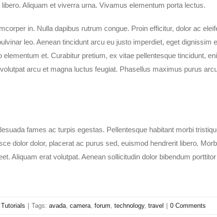
 libero. Aliquam et viverra urna. Vivamus elementum porta lectus.
mcorper in. Nulla dapibus rutrum congue. Proin efficitur, dolor ac elei
 pulvinar leo. Aenean tincidunt arcu eu justo imperdiet, eget dignissim 
elementum et. Curabitur pretium, ex vitae pellentesque tincidunt, en
 volutpat arcu et magna luctus feugiat. Phasellus maximus purus arcu
alesuada fames ac turpis egestas. Pellentesque habitant morbi tristiq
e dolor dolor, placerat ac purus sed, euismod hendrerit libero. Morbi
et. Aliquam erat volutpat. Aenean sollicitudin dolor bibendum porttitor
,
Tutorials
|
Tags:
avada
,
camera
,
forum
,
technology
,
travel
|
0 Comments