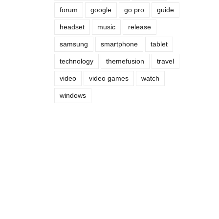
forum
google
go pro
guide
headset
music
release
samsung
smartphone
tablet
technology
themefusion
travel
video
video games
watch
windows