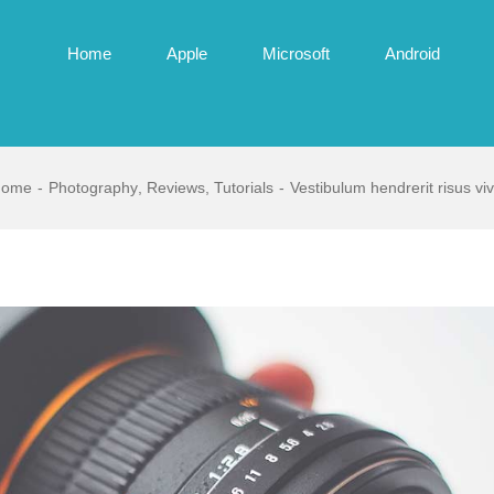
Home
Apple
Microsoft
Android
Home
-
Photography
,
Reviews
,
Tutorials
-
Vestibulum hendrerit risus v