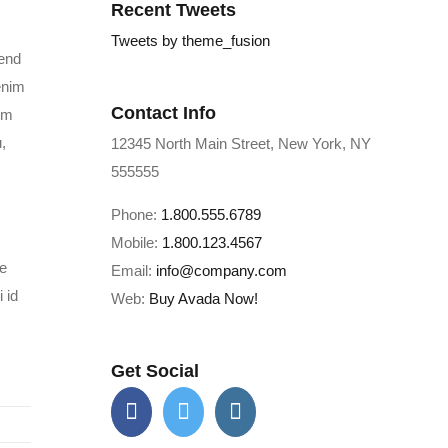
Recent Tweets
Tweets by theme_fusion
fend
enim
Contact Info
im
,
12345 North Main Street, New York, NY
555555
Phone:
1.800.555.6789
Mobile:
1.800.123.4567
ue
Email:
info@company.com
 id
Web:
Buy Avada Now!
Get Social