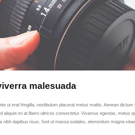
 viverra malesuada
nte ut erat fringilla, vestibulum placerat metus mattis. Aenean dictum 
Sed aliquet mi at libero ultrices consectetur. Vivamus egestas, metus q
ssa nibh dapibus risus. Sed ut massa sodales, elementum magna vitae