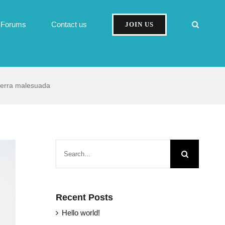
Forums
Contact us
JOIN US
iverra malesuada
Search
for:
Recent Posts
Hello world!