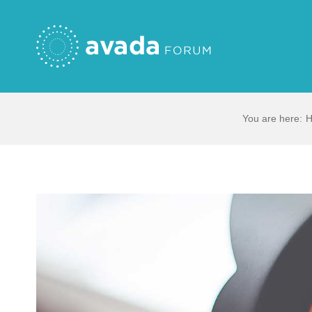
Skip
to
content
You are here
:
View
Larger
Image